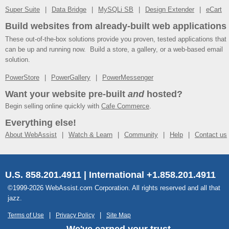
Super Suite
Data Bridge
MySQLi SB
Design Extender
eCart
Build websites from already-built web applications
These out-of-the-box solutions provide you proven, tested applications that
can be up and running now. Build a store, a gallery, or a web-based email
solution.
PowerStore
PowerGallery
PowerMessenger
Want your website pre-built
and
hosted?
Begin selling online quickly with
Cafe Commerce
.
Everything else!
About WebAssist
Watch & Learn
Community
Help
Contact us
U.S. 858.201.4911 | International +1.858.201.4911
©1999-2026 WebAssist.com Corporation. All rights reserved and all that
jazz.
Terms of Use
Privacy Policy
Site Map