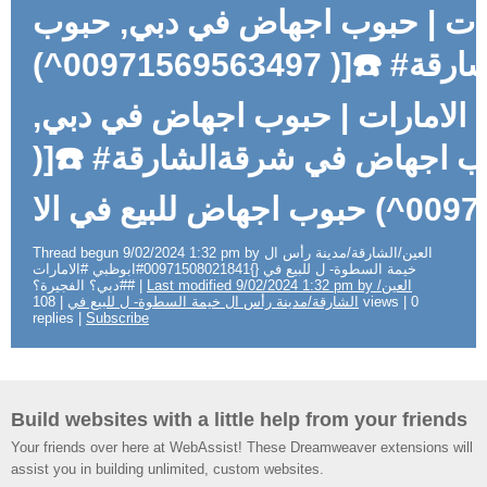
ات | حبوب اجهاض في دبي, حبوب
اجهاض في شرجاج "الشارقة# ☎️[( 00971569563497^)
ي الامارات | حبوب اجهاض في دبي
حبوب اجهاض في شرقةالشارقة# ☎
009715080218
Thread begun 9/02/2024 1:32 pm by العين/الشارقة/مدينة رأس ال
خيمة السطوة- ل للبيع في {}00971508021841#ابوظبي #الامارات
Last modified 9/02/2024 1:32 pm by العين/
##دبي؟ الفجيرة؟ |
| 108 views | 0
الشارقة/مدينة رأس ال خيمة السطوة- ل للبيع في
replies |
Subscribe
Build websites with a little help from your friends
Your friends over here at WebAssist! These Dreamweaver extensions will
assist you in building unlimited, custom websites.