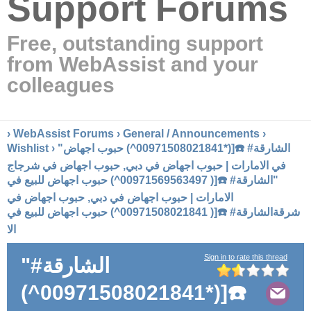
Support Forums
Free, outstanding support
from WebAssist and your
colleagues
›
WebAssist Forums
›
General / Announcements
›
Wishlist
› "الشارقة# ☎️[(*00971508021841^) حبوب اجهاض
في الامارات | حبوب اجهاض في دبي, حبوب اجهاض في شرجاج
"الشارقة# ☎️[( 00971569563497^) حبوب اجهاض للبيع في
الامارات | حبوب اجهاض في دبي, حبوب اجهاض في
شرقةالشارقة# ☎️[( 00971508021841^) حبوب اجهاض للبيع في
الا
Sign in to rate this thread
"الشارقة#
☎️[(*00971508021841^)